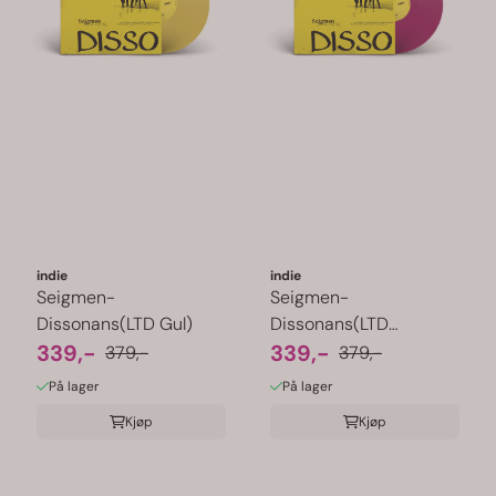
indie
indie
Seigmen-
Seigmen-
Dissonans(LTD Gul)
Dissonans(LTD
339,-
Magenta)
339,-
379,-
379,-
På lager
På lager
Kjøp
Kjøp