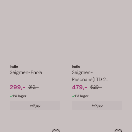
indie
indie
Seigmen-Enola
Seigmen-
Resonans(LTD 2
299,-
Farget)
479,-
319,-
529,-
På lager
På lager
Kjøp
Kjøp