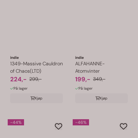
indie
indie
1349-Massive Cauldron
ALFAHANNE-
of Chaos(LTD)
Atomvinter
224,-
199,-
299,-
349,-
På lager
På lager
Kjøp
Kjøp
-44%
-46%