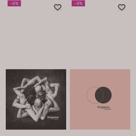
-6%
-9%