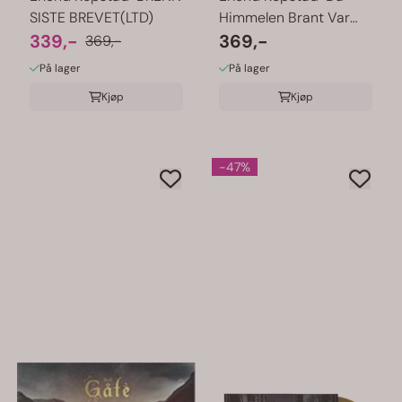
SISTE BREVET(LTD)
Himmelen Brant Var
339,-
Alle Hunder ...
369,-
369,-
På lager
På lager
Kjøp
Kjøp
-47%