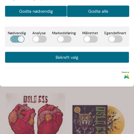
Kjøp
Kjøp
Godta nødvendig
Godta alle
Nødvendig
Analyse
Markedsføring
Målrettet
Egendefinert
Bekreft valg
Drevet av