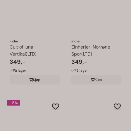
indie
indie
Cult of luna-
Einherjer-Norrøne
Vertikal(LTD)
Spor(LTD)
349,-
349,-
På lager
På lager
Kjøp
Kjøp
-8%