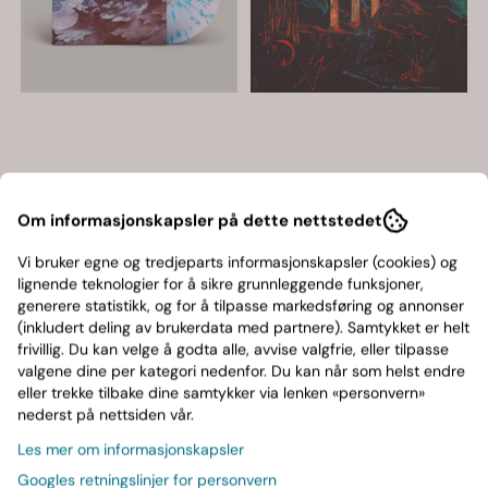
Om informasjonskapsler på dette nettstedet
Vi bruker egne og tredjeparts informasjonskapsler (cookies) og
lignende teknologier for å sikre grunnleggende funksjoner,
generere statistikk, og for å tilpasse markedsføring og annonser
(inkludert deling av brukerdata med partnere). Samtykket er helt
frivillig. Du kan velge å godta alle, avvise valgfrie, eller tilpasse
indie
indie
valgene dine per kategori nedenfor. Du kan når som helst endre
Kvelertak-Nattesferd
Obliteration-Cenotaph
eller trekke tilbake dine samtykker via lenken «personvern»
(LTD)
Obscure(LTD)
nederst på nettsiden vår.
449,-
269,-
Les mer om informasjonskapsler
På lager
På lager
Googles retningslinjer for personvern