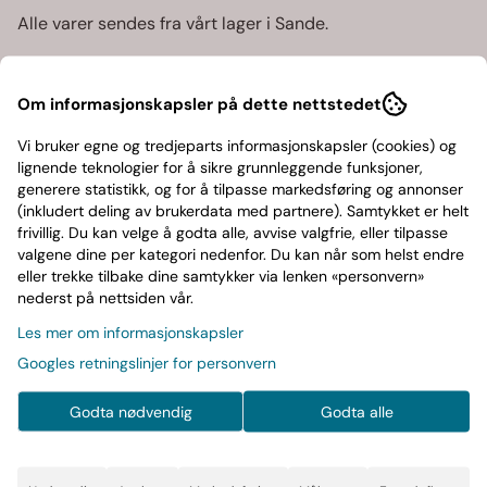
Alle varer sendes fra vårt lager i Sande.
Leveranse
Om informasjonskapsler på dette nettstedet
Vanligvis vil varene sendes fra oss innen 24 timer etter
at ordren er mottatt.
Vi bruker egne og tredjeparts informasjonskapsler (cookies) og
lignende teknologier for å sikre grunnleggende funksjoner,
Frakt
generere statistikk, og for å tilpasse markedsføring og annonser
(inkludert deling av brukerdata med partnere). Samtykket er helt
frivillig. Du kan velge å godta alle, avvise valgfrie, eller tilpasse
valgene dine per kategori nedenfor. Du kan når som helst endre
eller trekke tilbake dine samtykker via lenken «personvern»
nederst på nettsiden vår.
RUTINER FOR RETUR AV VARER
Les mer om informasjonskapsler
Avbestilling
Googles retningslinjer for personvern
Dersom du ønsker å avbestille varene kontakt oss
Godta nødvendig
Godta alle
umiddelbart på mail: musikkpavinyl@gmail.com
Reklamasjon