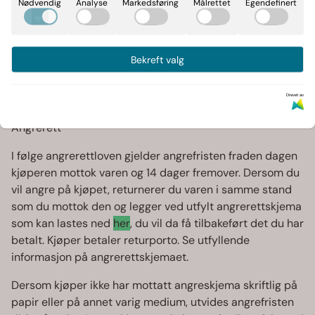
Nødvendig
Analyse
Markedsføring
Målrettet
Egendefinert
Dersom det foreligger en mangel ved varen, må du innen
14 dager, gi BB Invest AS skriftlig melding via e-post eller
brev om at du vil påberope deg mangelen.
Bekreft valg
Musikkpåvinyl.no vil da gi deg informasjon om hva du
skal gjøre videre. Reglene om reklamasjon finnes i Lov
Drevet av
om forbrukerkjøp (forbrukerkjøpsloven).
Angrerett
I følge angrerettloven gjelder angrefristen fraden dagen
kjøperen mottok varen og 14 dager fremover. Dersom du
vil angre på kjøpet, returnerer du varen i samme stand
som du mottok den og legger ved utfylt angrerettskjema
som kan lastes ned
her
, du vil da få tilbakeført det du har
betalt. Kjøper betaler returporto. Se utfyllende
informasjon på angrerettskjemaet.
Dersom kjøper ikke har mottatt angreskjema skriftlig på
papir eller på annet varig medium, utvides angrefristen