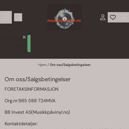
Hopp til innhold
Placeholder
Lorem
for rich text
ipsum
Hjem
/
Om oss/Salgsbetingelser
Om oss/Salgsbetingelser
FORETAKSINFORMASJON
Org.nr:985 588 724MVA
BB Invest AS(Musikkpåvinyl.no)
Kontaktdetaljer: