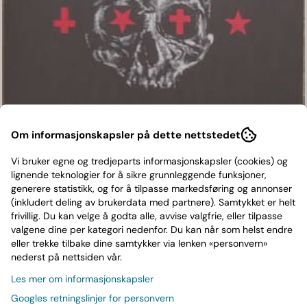
Om informasjonskapsler på dette nettstedet
Vi bruker egne og tredjeparts informasjonskapsler (cookies) og
lignende teknologier for å sikre grunnleggende funksjoner,
SAHG-Memento Mori(LTD)
generere statistikk, og for å tilpasse markedsføring og annonser
(inkludert deling av brukerdata med partnere). Samtykket er helt
INDIE
frivillig. Du kan velge å godta alle, avvise valgfrie, eller tilpasse
valgene dine per kategori nedenfor. Du kan når som helst endre
199,-
eller trekke tilbake dine samtykker via lenken «personvern»
- 38%
319,-
nederst på nettsiden vår.
Les mer om informasjonskapsler
2016,LP,Limited Edition Red vinyl
Les mer
Googles retningslinjer for personvern