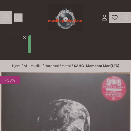
Hopp til innhold
Placeholder
Lorem
for rich text
ipsum
Hjem
/
ALL Musikk
/
Hardrock/Metal
/
SAHG-Memento Mori(LTD)
-38%