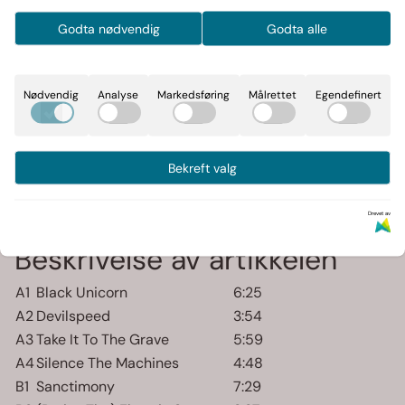
På lager
: 1
Godta nødvendig
Godta alle
-
+
Nødvendig
Analyse
Markedsføring
Målrettet
Egendefinert
Art.nr:
7090014392034
Bekreft valg
Informasjon
Drevet av
Beskrivelse av artikkelen
A1
Black Unicorn
6:25
A2
Devilspeed
3:54
A3
Take It To The Grave
5:59
A4
Silence The Machines
4:48
B1
Sanctimony
7:29