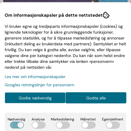
Om informasjonskapsler på dette nettstedet
Vi bruker egne og tredjeparts informasjonskapsler (cookies) og
lignende teknologier for å sikre grunnleggende funksjoner,
generere statistikk, og for å tilpasse markedsføring og annonser
(inkludert deling av brukerdata med partnere). Samtykket er helt
frivillig. Du kan velge å godta alle, avvise valgfrie, eller tilpasse
valgene dine per kategori nedenfor. Du kan når som helst endre
eller trekke tilbake dine samtykker via lenken «personvern»
nederst på nettsiden vår.
Ragnarok-Nattferd(LTD)
Les mer om informasjonskapsler
Googles retningslinjer for personvern
INDIE
Godta nødvendig
Godta alle
299,-
2021,LP,Limited Edition,Blå Vinyl
Nødvendig
Analyse
Markedsføring
Målrettet
Egendefinert
Les mer