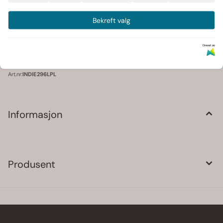
På lager
: 2
Bekreft valg
-
+
Drevet av
Art.nr:
INDIE296LPL
Informasjon
Produsent