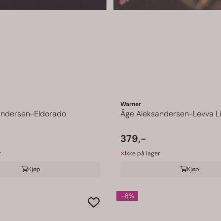
Warner
andersen-Eldorado
Åge Aleksandersen-Levva Li
379,-
r
Ikke på lager
Kjøp
Kjøp
-6%