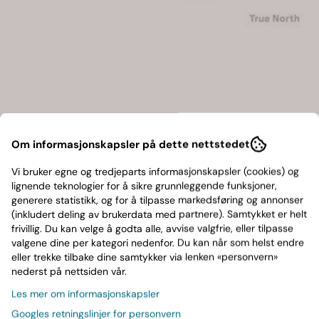
Om informasjonskapsler på dette nettstedet
Vi bruker egne og tredjeparts informasjonskapsler (cookies) og
lignende teknologier for å sikre grunnleggende funksjoner,
RCA
 And Again- The
a-ha-True North
generere statistikk, og for å tilpasse markedsføring og annonser
(inkludert deling av brukerdata med partnere). Samtykket er helt
LP)
frivillig. Du kan velge å godta alle, avvise valgfrie, eller tilpasse
499,-
49,-
valgene dine per kategori nedenfor. Du kan når som helst endre
eller trekke tilbake dine samtykker via lenken «personvern»
Ikke på lager
nederst på nettsiden vår.
Kjøp
Kjøp
Les mer om informasjonskapsler
Googles retningslinjer for personvern