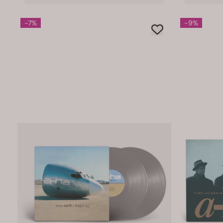
-7%
-9%