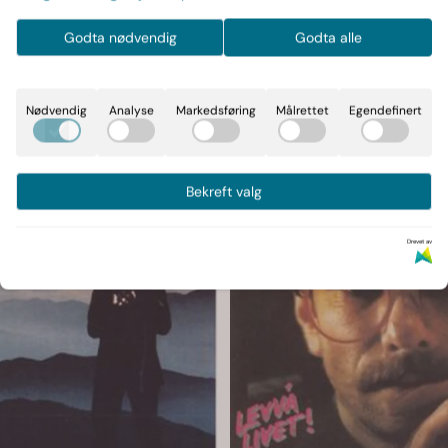
Godta nødvendig
Godta alle
Nødvendig
Analyse
Markedsføring
Målrettet
Egendefinert
Bekreft valg
Drevet av