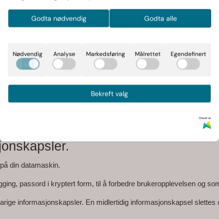
akt slik som navn, telefonnummer og adresse.
Godta nødvendig
Godta alle
undeforhold. F.eks vil vi sende deg e-post/sms relatert til ordrer d
ettiget interesse og det vil ikke bes om samtykke til.
Nødvendig
Analyse
Markedsføring
Målrettet
Egendefinert
Som kunde av Behandlingsansvarlig vil du med jevne mellomrom motta n
ldingslinken i e-postene.
Bekreft valg
 laget for, slettes fra våre systemer.
Drevet av
jonskapsler.
s på din datamaskin.
logging, passord i kryptert form, til å forbedre brukeropplevelsen og 
varige informasjonskapsler. En midlertidig informasjonskapsel slettes 