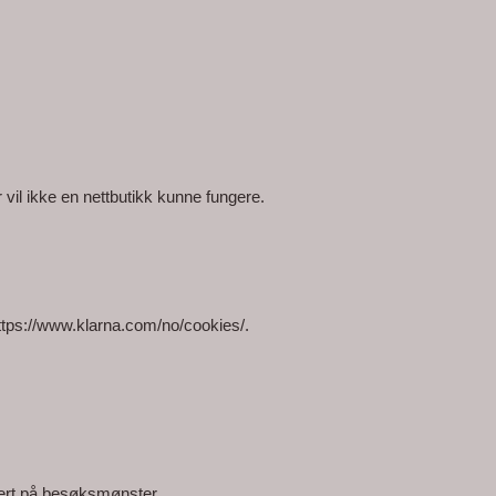
vil ikke en nettbutikk kunne fungere.
ttps://www.klarna.com/no/cookies/.
sert på besøksmønster.