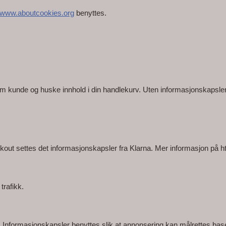
//www.aboutcookies.org
 benyttes.
om kunde og huske innhold i din handlekurv. Uten informasjonskapsler 
ut settes det informasjonskapsler fra Klarna. Mer informasjon på h
trafikk.
. Informasjonskapsler benyttes slik at annonsering kan målrettes ba