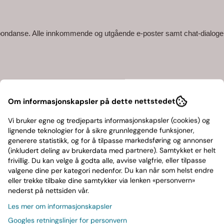
spondanse. Alle innkommende og utgående e-poster samt chat-dialoge
av nyhetsbrev. Navn og e-post kan deles med Mailmojo.
Om informasjonskapsler på dette nettstedet
Vi bruker egne og tredjeparts informasjonskapsler (cookies) og
r og besøksmønster lagres.
lignende teknologier for å sikre grunnleggende funksjoner,
generere statistikk, og for å tilpasse markedsføring og annonser
(inkludert deling av brukerdata med partnere). Samtykket er helt
frivillig. Du kan velge å godta alle, avvise valgfrie, eller tilpasse
valgene dine per kategori nedenfor. Du kan når som helst endre
eller trekke tilbake dine samtykker via lenken «personvern»
øring lagres her. Typisk Navn/adresse/ordrer/faktura.
nederst på nettsiden vår.
Les mer om informasjonskapsler
Googles retningslinjer for personvern