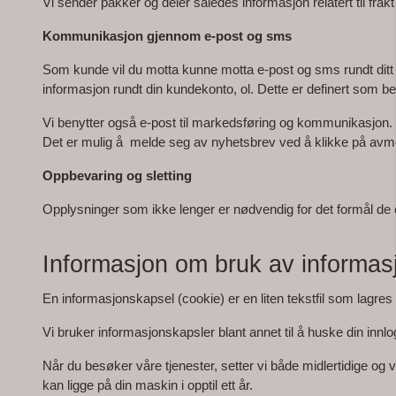
Vi sender pakker og deler således informasjon relatert til fr
Kommunikasjon gjennom e-post og sms
Som kunde vil du motta kunne motta e-post og sms rundt ditt k
informasjon rundt din kundekonto, ol. Dette er definert som ber
Vi benytter også e-post til markedsføring og kommunikasjon. 
Det er mulig å  melde seg av nyhetsbrev ved å klikke på avme
Oppbevaring og sletting
Opplysninger som ikke lenger er nødvendig for det formål de er
Informasjon om bruk av informas
En informasjonskapsel (cookie) er en liten tekstfil som lagre
Vi bruker informasjonskapsler blant annet til å huske din inn
Når du besøker våre tjenester, setter vi både midlertidige og 
kan ligge på din maskin i opptil ett år.