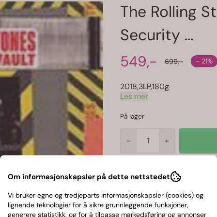
The Rolling S
Security ...
549,-
- 21%
699,-
2018,3LP,180g
Les mer
På lager
-
+
Art.nr:
Om informasjonskapsler på dette nettstedet
Vi bruker egne og tredjeparts informasjonskapsler (cookies) og
lignende teknologier for å sikre grunnleggende funksjoner,
generere statistikk, og for å tilpasse markedsføring og annonser