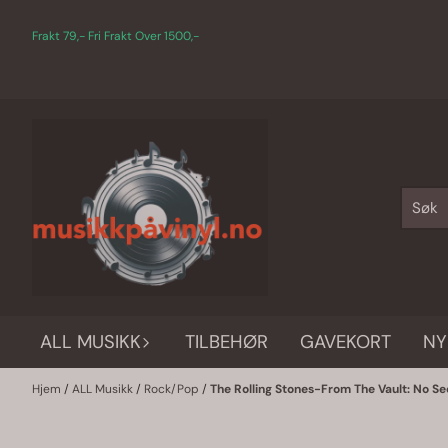
Hopp til innhold
Frakt 79,- Fri Frakt Over 1500,-
ALL MUSIKK
TILBEHØR
GAVEKORT
NY
Hjem
/
ALL Musikk
/
Rock/Pop
/
The Rolling Stones-From The Vault: No Secu