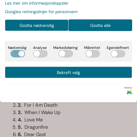
2026,2LP,LTD,Farget VInyl
Les mer om informasjonskapsler
Les mer
Googles retningslinjer for personvern
På lager
Godta nødvendig
Godta alle
-
+
Nødvendig
Analyse
Markedsføring
Målrettet
Egendefinert
Art.nr:
0888072780309
Bekreft valg
Informasjon
Drevet av
1.
Life Evermore
2.
For I Am Death
3.
When I Wake Up
4.
Love Me
5.
Dragonfire
6.
Dear God