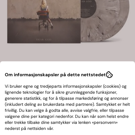
Om informasjonskapsler på dette nettstedet
The Pretty Reckless - Dear
Vi bruker egne og tredjeparts informasjonskapsler (cookies) og
God(LTD)
lignende teknologier for å sikre grunnleggende funksjoner,
generere statistikk, og for å tilpasse markedsføring og annonser
(inkludert deling av brukerdata med partnere). Samtykket er helt
CONCORD
frivillig. Du kan velge å godta alle, avvise valgfrie, eller tilpasse
valgene dine per kategori nedenfor. Du kan når som helst endre
369,-
eller trekke tilbake dine samtykker via lenken «personvern»
nederst på nettsiden vår.