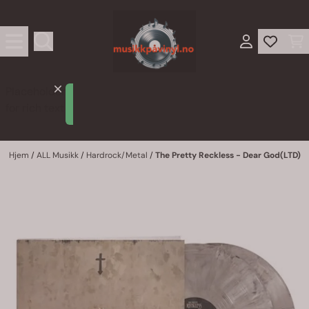
Hopp til innhold
Placeholder
Lorem
for rich text
ipsum
Hjem
/
ALL Musikk
/
Hardrock/Metal
/
The Pretty Reckless - Dear God(LTD)