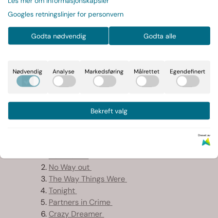
Les mer om informasjonskapsler
2026,2LP,LTD,Pink & Yellow Vinyl
Les mer
Googles retningslinjer for personvern
På lager
Godta nødvendig
Godta alle
-
+
Nødvendig
Analyse
Markedsføring
Målrettet
Egendefinert
Art.nr:
8714092736885
Bekreft valg
Informasjon
Drevet av
Born to Kill
No Way out
The Way Things Were
Tonight
Partners in Crime
Crazy Dreamer