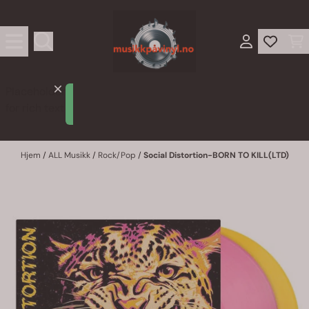
Hopp til innhold
Placeholder
Lorem
for rich text
ipsum
Hjem
/
ALL Musikk
/
Rock/Pop
/
Social Distortion-BORN TO KILL(LTD)