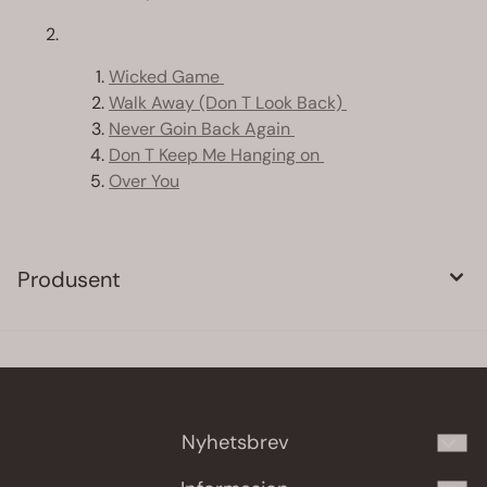
Wicked Game
Walk Away (Don T Look Back)
Never Goin Back Again
Don T Keep Me Hanging on
Over You
Produsent
Nyhetsbrev
Meld deg på vårt månedlige nyhetsbrev!