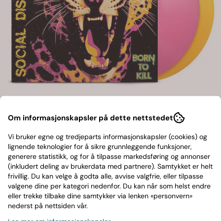
Om informasjonskapsler på dette nettstedet
Social Distortion-BORN TO
Vi bruker egne og tredjeparts informasjonskapsler (cookies) og
lignende teknologier for å sikre grunnleggende funksjoner,
KILL(LTD)
generere statistikk, og for å tilpasse markedsføring og annonser
(inkludert deling av brukerdata med partnere). Samtykket er helt
frivillig. Du kan velge å godta alle, avvise valgfrie, eller tilpasse
EPITAPH RECORDS
valgene dine per kategori nedenfor. Du kan når som helst endre
399,-
eller trekke tilbake dine samtykker via lenken «personvern»
nederst på nettsiden vår.