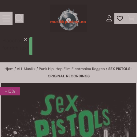
Hopp til innhold
Placeholder
Lorem
for rich text
ipsum
Hjem
/
ALL Musikk
/
Punk Hip-Hop Film Electronica Reggea
/
SEX PISTOLS-
ORIGINAL RECORDINGS
-10%