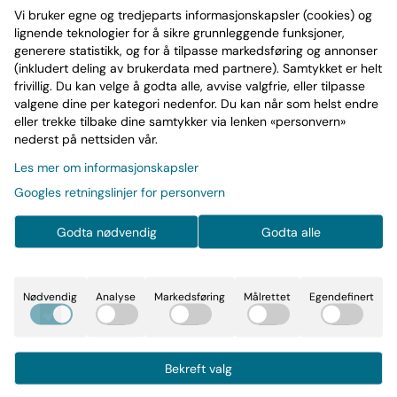
Vi bruker egne og tredjeparts informasjonskapsler (cookies) og
2022,2LP
lignende teknologier for å sikre grunnleggende funksjoner,
Les mer
generere statistikk, og for å tilpasse markedsføring og annonser
(inkludert deling av brukerdata med partnere). Samtykket er helt
På lager
: 1
frivillig. Du kan velge å godta alle, avvise valgfrie, eller tilpasse
valgene dine per kategori nedenfor. Du kan når som helst endre
-
+
eller trekke tilbake dine samtykker via lenken «personvern»
nederst på nettsiden vår.
Les mer om informasjonskapsler
Googles retningslinjer for personvern
Art.nr:
0602445595488
Godta nødvendig
Godta alle
Informasjon
Nødvendig
Analyse
Markedsføring
Målrettet
Egendefinert
Beskrivelse av artikkelen
Bekreft valg
- 1 -