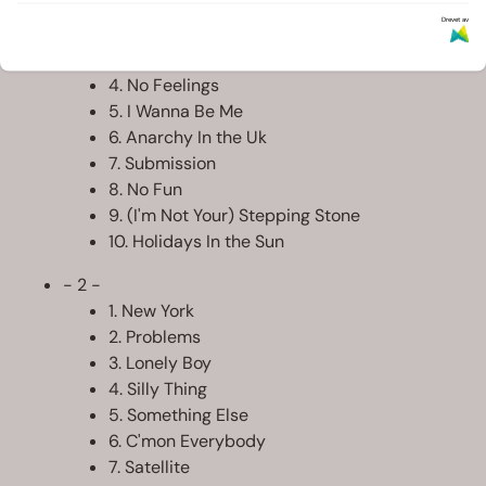
1. Pretty Vacant
Drevet av
2. God Save the Queen
3. Bodies
4. No Feelings
5. I Wanna Be Me
6. Anarchy In the Uk
7. Submission
8. No Fun
9. (I'm Not Your) Stepping Stone
10. Holidays In the Sun
- 2 -
1. New York
2. Problems
3. Lonely Boy
4. Silly Thing
5. Something Else
6. C'mon Everybody
7. Satellite