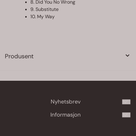
8. Did You No Wrong
9. Substitute
10. My Way
Produsent
Nyhetsbrev
Meld deg på vårt månedlige nyhetsbrev!
Informasjon
E-post
Personvern
Om oss/Salgsbetingelser