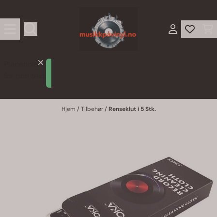
Hopp til innhold
Placeholder
Lorem
for rich text
ipsum
Hjem
/
Tilbehør
/
Renseklut i 5 Stk.