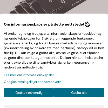
Om informasjonskapsler på dette nettstedet
Vi bruker egne og tredjeparts informasjonskapsler (cookies) og
lignende teknologier for å sikre grunnleggende funksjoner,
generere statistikk, og for å tilpasse markedsføring og annonser
(inkludert deling av brukerdata med partnere). Samtykket er helt
frivillig. Du kan velge å godta alle, avvise valgfrie, eller tilpasse
valgene dine per kategori nedenfor. Du kan når som helst endre
Renseklut i 5 Stk.
eller trekke tilbake dine samtykker via lenken «personvern»
nederst på nettsiden vår.
Les mer om informasjonskapsler
89,-
Googles retningslinjer for personvern
5 stk microfiberklut for rens av vinylplater og spiller.
Godta nødvendig
Godta alle
Les mer
På lager
: 1