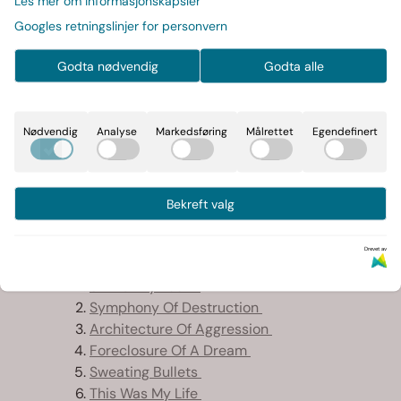
Les mer om informasjonskapsler
2026,2LP
Les mer
Googles retningslinjer for personvern
På lager
Godta nødvendig
Godta alle
-
+
Nødvendig
Analyse
Markedsføring
Målrettet
Egendefinert
Legg i handlekurv
Art.nr:
0199957311267
Bekreft valg
Informasjon
Drevet av
Skin O’ My Teeth
Symphony Of Destruction
Architecture Of Aggression
Foreclosure Of A Dream
Sweating Bullets
This Was My Life