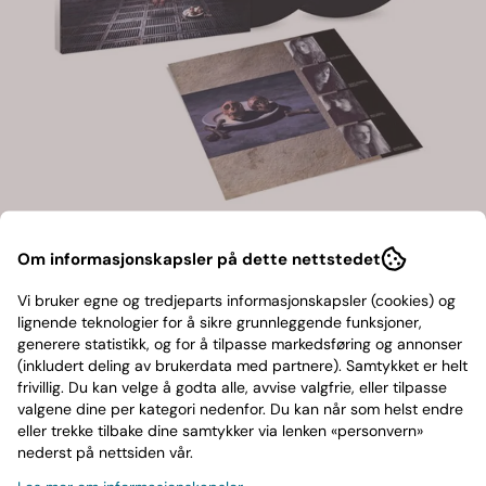
Om informasjonskapsler på dette nettstedet
Megadeth-Countdown to
Vi bruker egne og tredjeparts informasjonskapsler (cookies) og
lignende teknologier for å sikre grunnleggende funksjoner,
Extinction
generere statistikk, og for å tilpasse markedsføring og annonser
(inkludert deling av brukerdata med partnere). Samtykket er helt
frivillig. Du kan velge å godta alle, avvise valgfrie, eller tilpasse
UNIVERSAL MUSIC
valgene dine per kategori nedenfor. Du kan når som helst endre
399,-
eller trekke tilbake dine samtykker via lenken «personvern»
nederst på nettsiden vår.