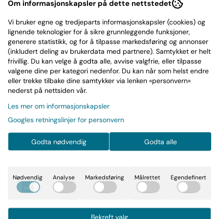
Hammersmith Apollo, London, U
Om informasjonskapsler på dette nettstedet
5. Scene Two: I. Overture 1928 (Live At
Vi bruker egne og tredjeparts informasjonskapsler (cookies) og
Hammersmith Apollo, Lon
lignende teknologier for å sikre grunnleggende funksjoner,
6. Scene Two: Ii. Strange Deja Vu (Live At
generere statistikk, og for å tilpasse markedsføring og annonser
Hammersmith Apollo,
(inkludert deling av brukerdata med partnere). Samtykket er helt
frivillig. Du kan velge å godta alle, avvise valgfrie, eller tilpasse
7. Scene Three: I. Through My Words (Live At
valgene dine per kategori nedenfor. Du kan når som helst endre
Hammersmith Apollo
eller trekke tilbake dine samtykker via lenken «personvern»
8. Scene Three: Ii. Fatal Tragedy (Live At
nederst på nettsiden vår.
Hammersmith Apollo,
Les mer om informasjonskapsler
- 3 -
Googles retningslinjer for personvern
1. Scene Four: Beyond This Life (Live At
Hammersmith Apollo, Lo
Godta nødvendig
Godta alle
2. Scene Five: Through Her Eyes (Live At
Hammersmith Apollo, Lo
3. Scene Six: Home (Live At Hammersmith
Nødvendig
Analyse
Markedsføring
Målrettet
Egendefinert
Apollo, London, Uk, 202
4. Scene Seven: I. the Dance of Eternity (Live
At Hammersmith A
Bekreft valg