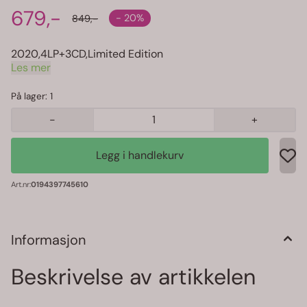
679,-
- 20%
849,-
2020,4LP+3CD,Limited Edition
Les mer
På lager
: 1
-
+
Art.nr:
0194397745610
Informasjon
Beskrivelse av artikkelen