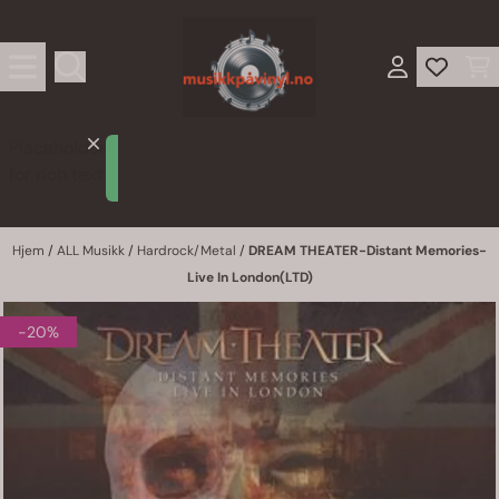
Hopp til innhold
Placeholder
Lorem
for rich text
ipsum
Hjem
/
ALL Musikk
/
Hardrock/Metal
/
DREAM THEATER-Distant Memories-
Live In London(LTD)
-20%