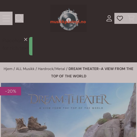
Hopp til innhold
Placeholder
Lorem
for rich text
ipsum
Hjem
/
ALL Musikk
/
Hardrock/Metal
/
DREAM THEATER-A VIEW FROM THE
TOP OF THE WORLD
-20%