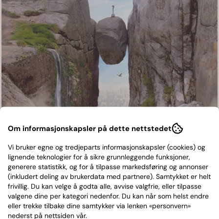
Om informasjonskapsler på dette nettstedet
DREAM THEATER-A VIEW
Vi bruker egne og tredjeparts informasjonskapsler (cookies) og
lignende teknologier for å sikre grunnleggende funksjoner,
FROM THE TOP OF THE
generere statistikk, og for å tilpasse markedsføring og annonser
(inkludert deling av brukerdata med partnere). Samtykket er helt
WORLD
frivillig. Du kan velge å godta alle, avvise valgfrie, eller tilpasse
valgene dine per kategori nedenfor. Du kan når som helst endre
eller trekke tilbake dine samtykker via lenken «personvern»
INSIDEOUT MUSIC
nederst på nettsiden vår.