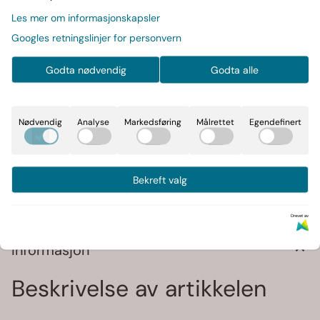
519,-
Les mer om informasjonskapsler
- 20%
649,-
Googles retningslinjer for personvern
2021,2LP+CD,Gatefold
Les mer
Godta nødvendig
Godta alle
På lager
: 1
Nødvendig
Analyse
Markedsføring
Målrettet
Egendefinert
-
+
Bekreft valg
Art.nr:
0194398731711
Drevet av
Informasjon
Beskrivelse av artikkelen