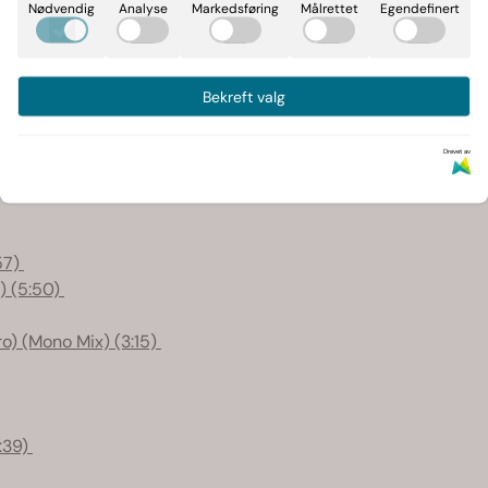
Nødvendig
Analyse
Markedsføring
Målrettet
Egendefinert
Bekreft valg
Drevet av
ference Reels
57)
) (5:50)
o) (Mono Mix) (3:15)
:39)