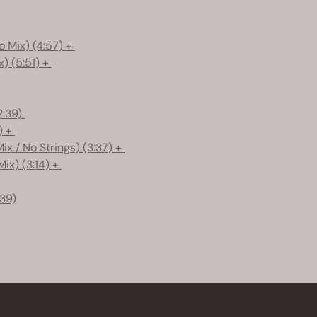
o Mix) (4:57) +
) (5:51) +
2:39)
) +
x / No Strings) (3:37) +
ix) (3:14) +
:39)