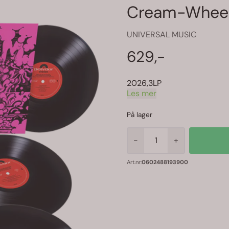
Cream-Wheels
UNIVERSAL MUSIC
629,-
2026,3LP
Les mer
På lager
-
+
Art.nr:
0602488193900