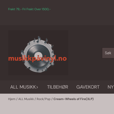
Hopp til innhold
Frakt 79,- Fri Frakt Over 1500,-
ALL MUSIKK
TILBEHØR
GAVEKORT
NY
Hjem
/
ALL Musikk
/
Rock/Pop
/
Cream-Wheels of Fire(3LP)